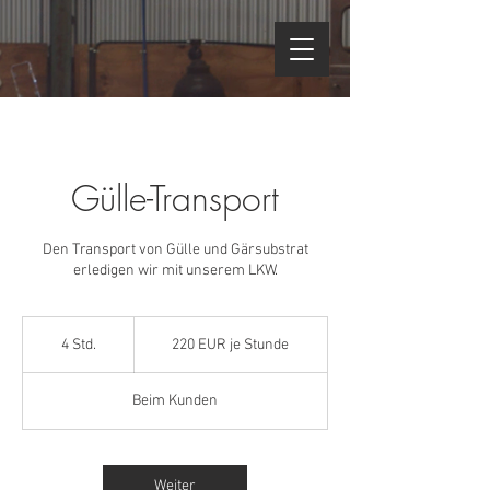
Gülle-Transport
Den Transport von Gülle und Gärsubstrat
erledigen wir mit unserem LKW.
220
EUR
4 Std.
4
220 EUR je Stunde
je
Stunde
S
t
Beim Kunden
d
.
Weiter